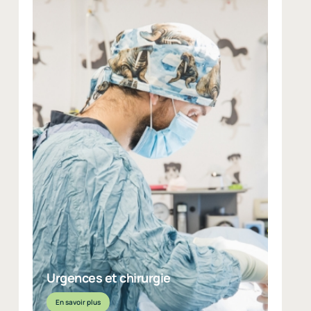
Urgences et chirurgie
Nous intervenons rapidement en cas d’urgence et
réalisons des chirurgies générales et spécialisées,
incluant des interventions au laser pour un meilleur
confort post-opératoire. Plusieurs cliniques nous réfèrent
leurs cas chirurgicaux complexes.
Urgences et chirurgie
En savoir plus