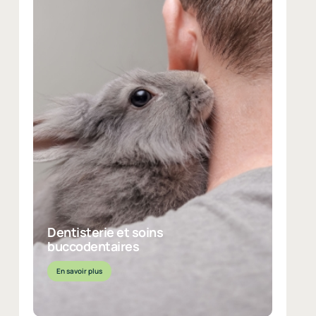
Dentisterie et soins buccodentaires
Du détartrage aux chirurgies dentaires, nous assurons
une prise en charge complète de la santé buccale de
votre animal. C’est un aspect qui ne doit pas être négligé
pour sa qualité de vie.
Dentisterie et soins
buccodentaires
En savoir plus
EN SAVOIR PLUS