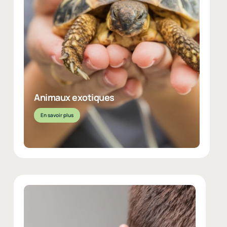
Notre équipe a développé une expertise reconnue pour les
NACs : oiseaux, reptiles, rongeurs, furets, hérissons et plus
encore. Examens, chirurgies, hospitalisations… Nous savons
adapter notre approche aux espèces les plus délicates,
ayant des besoins bien particuliers.
Animaux exotiques
En savoir plus
EN SAVOIR PLUS