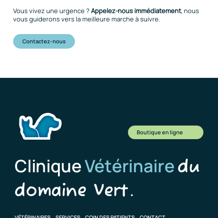
Vous vivez une urgence ?
Appelez-nous immédiatement
, nous
vous guiderons vers la meilleure marche à suivre.
Contactez-nous
Boutique en ligne
Clinique
Vétérinaire
du
domaine Vert.
VÉTÉRINAIRES
SERVICES
COIN DES PATIENTS
CONTACT