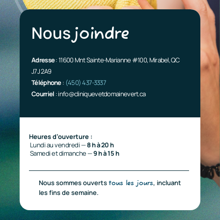
Nous
joindre
Adresse
: 11600 Mnt Sainte-Marianne #100, Mirabel, QC
J7J 2A9
Téléphone
:
(450) 437-3337
Courriel
:
info@cliniquevetdomainevert.ca
Heures d’ouverture :
Lundi au vendredi —
8 h à 20 h
Samedi et dimanche —
9 h à 15 h
Nous sommes ouverts
, incluant
tous les jours
les fins de semaine.